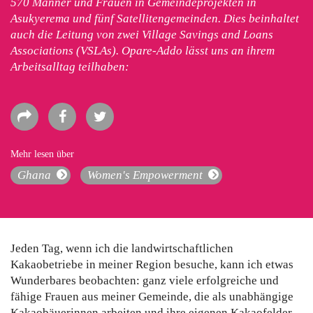
570 Männer und Frauen in Gemeindeprojekten in
Asukyerema und fünf Satellitengemeinden. Dies beinhaltet
auch die Leitung von zwei Village Savings and Loans
Associations (VSLAs). Opare-Addo lässt uns an ihrem
Arbeitsalltag teilhaben:
Mehr lesen über
Ghana
Women's Empowerment
Jeden Tag, wenn ich die landwirtschaftlichen
Kakaobetriebe in meiner Region besuche, kann ich etwas
Wunderbares beobachten: ganz viele erfolgreiche und
fähige Frauen aus meiner Gemeinde, die als unabhängige
Kakaobäuerinnen arbeiten und ihre eigenen Kakaofelder