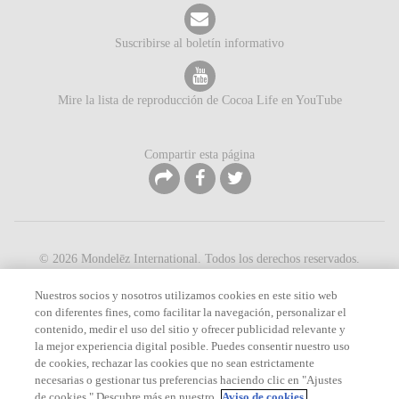
Suscribirse al boletín informativo
Mire la lista de reproducción de Cocoa Life en YouTube
Compartir esta página
©
2026
Mondelēz International. Todos los derechos reservados.
Aviso de Privacidad
Términos de servicio
Mapa de la web
Contáctenos
Política de cookies
Nuestros socios y nosotros utilizamos cookies en este sitio web
con diferentes fines, como facilitar la navegación, personalizar el
contenido, medir el uso del sitio y ofrecer publicidad relevante y
la mejor experiencia digital posible. Puedes consentir nuestro uso
de cookies, rechazar las cookies que no sean estrictamente
necesarias o gestionar tus preferencias haciendo clic en "Ajustes
de cookies." Descubre más en nuestro
Aviso de cookies.