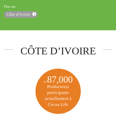
Plus sur
Côte d'Ivoire
CÔTE D’IVOIRE
87,000
~
Producteurs
participants
actuellement à
Cocoa Life