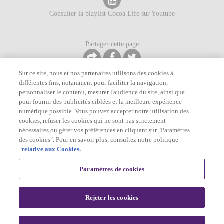
Consulter la playlist Cocoa Life sur Youtube
Partager cette page
Sur ce site, nous et nos partenaires utilisons des cookies à
différentes fins, notamment pour faciliter la navigation,
personnaliser le contenu, mesurer l'audience du site, ainsi que
pour fournir des publicités ciblées et la meilleure expérience
©
2026
Mondelēz International. Tous droits réservés.
numérique possible. Vous pouvez accepter notre utilisation des
Notice sur la Confidentialité
Conditions de service
Plan du site
cookies, refuser les cookies qui ne sont pas strictement
Contactez-nous
Politique des cookies
nécessaires ou gérer vos préférences en cliquant sur "Paramètres
des cookies". Pour en savoir plus, consultez notre politique
relative aux Cookies.
Paramètres de cookies
Rejeter les cookies