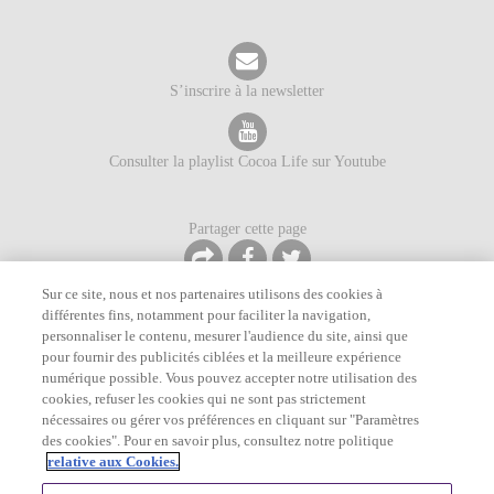
S’inscrire à la newsletter
Consulter la playlist Cocoa Life sur Youtube
Partager cette page
Sur ce site, nous et nos partenaires utilisons des cookies à
différentes fins, notamment pour faciliter la navigation,
personnaliser le contenu, mesurer l'audience du site, ainsi que
pour fournir des publicités ciblées et la meilleure expérience
©
2026
Mondelēz International. Tous droits réservés.
numérique possible. Vous pouvez accepter notre utilisation des
Notice sur la Confidentialité
Conditions de service
Plan du site
cookies, refuser les cookies qui ne sont pas strictement
Contactez-nous
Politique des cookies
nécessaires ou gérer vos préférences en cliquant sur "Paramètres
des cookies". Pour en savoir plus, consultez notre politique
relative aux Cookies.