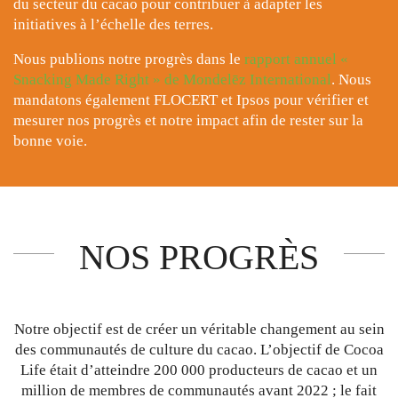
du secteur du cacao pour contribuer à adapter les
initiatives à l’échelle des terres.
Nous publions notre progrès dans le
rapport annuel «
Snacking Made Right » de Mondelēz International
. Nous
mandatons également FLOCERT et Ipsos pour vérifier et
mesurer nos progrès et notre impact afin de rester sur la
bonne voie.
NOS PROGRÈS
Notre objectif est de créer un véritable changement au sein
des communautés de culture du cacao. L’objectif de Cocoa
Life était d’atteindre 200 000 producteurs de cacao et un
million de membres de communautés avant 2022 ; le fait