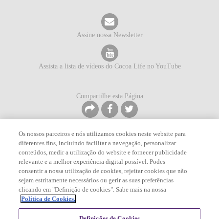
Assine nossa Newsletter
Assista a lista de vídeos do Cocoa Life no YouTube
Compartilhe esta Página
Os nossos parceiros e nós utilizamos cookies neste website para
diferentes fins, incluindo facilitar a navegação, personalizar
conteúdos, medir a utilização do website e fornecer publicidade
©
2026
Mondelēz International. Todos os direitos reservados.
relevante e a melhor experiência digital possível. Podes
Política de Privacidade
Termos de Serviço
Mapa do Site
consentir a nossa utilização de cookies, rejeitar cookies que não
Fale Conosco
Política de Cookies
sejam estritamente necessários ou gerir as suas preferências
clicando em "Definição de cookies". Sabe mais na nossa
Política de Cookies.
Definições de Cookies