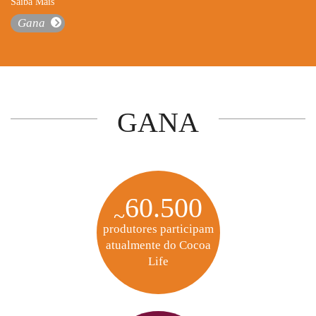
Saiba Mais
Gana
GANA
60.500
~
produtores participam
atualmente do Cocoa
Life