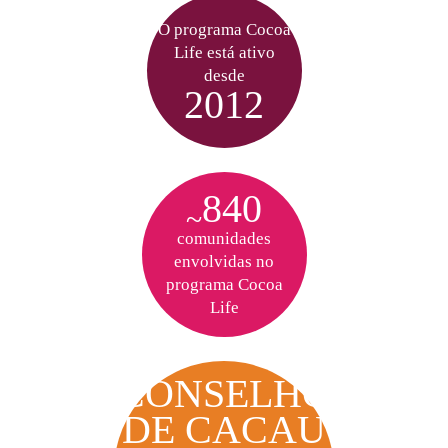
O programa Cocoa
Life está ativo
desde
2012
840
~
comunidades
envolvidas no
programa Cocoa
Life
CONSELHO
DE CACAU